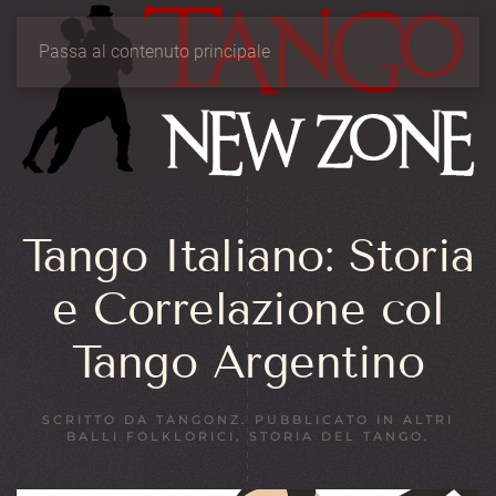
Passa al contenuto principale
Tango Italiano: Storia
e Correlazione col
Tango Argentino
SCRITTO DA
TANGONZ
. PUBBLICATO IN
ALTRI
BALLI FOLKLORICI
,
STORIA DEL TANGO
.