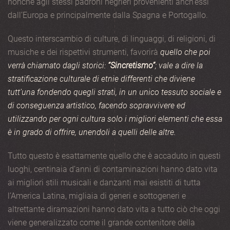
nonché agli stessi padroni negrieri provenienti anch’essi
dall’Europa e principalmente dalla Spagna e Portogallo.
Questo interscambio di culture, di linguaggi, di religioni, di
musiche e dei rispettivi strumenti, favorirà
quello che poi
verrà chiamato dagli storici:
“Sincretismo”
; vale a dire la
stratificazione culturale di etnie differenti che diviene
tutt’una fondendo quegli strati, in un unico tessuto sociale e
di conseguenza artistico, facendo sopravvivere ed
utilizzando per ogni cultura solo i migliori elementi che essa
è in grado di offrire, unendoli a quelli delle altre.
Tutto questo è esattamente quello che è accaduto in questi
luoghi, centinaia d’anni di contaminazioni hanno dato vita
ai migliori stili musicali e danzanti mai esistiti di tutta
l’America Latina, migliaia di generi e sottogeneri e
altrettante diramazioni hanno dato vita a tutto ciò che oggi
viene generalizzato come il grande contenitore della