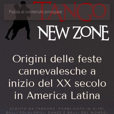
Passa al contenuto principale
Origini delle feste
carnevalesche a
inizio del XX secolo
in America Latina
SCRITTO DA
TANGONZ
. PUBBLICATO IN
ALTRI
BALLI FOLKLORICI
,
DANZE E BALLI DEL MONDO
,