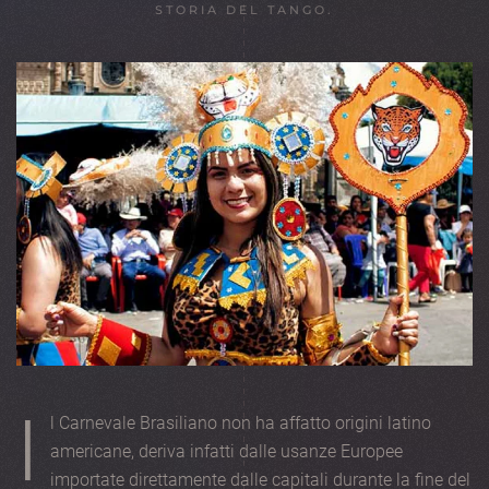
STORIA DEL TANGO
.
I
l Carnevale Brasiliano non ha affatto origini latino
americane, deriva infatti dalle usanze Europee
importate direttamente dalle capitali durante la fine del