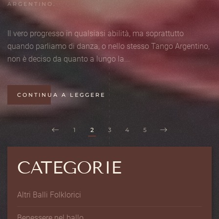
ARGENTINO
.
Il vero progresso in qualsiasi abilità, ma soprattutto
quando parliamo di danza, o nello stesso Tango Argentino,
non è deciso da quanto a lungo la...
CONTINUA A LEGGERE
1
2
3
4
5
CATEGORIE
Altri Balli Folklorici
Benessere nel ballo