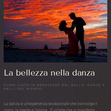
La bellezza nella danza
PUBBLICATO IN
BENESSERE NEL BALLO
,
DANZE E
BALLI DEL MONDO
.
La danza è un’esperienza eccezionale che coinvolge il
corpo, la mente e l’anima. È un’arte che si manifesta