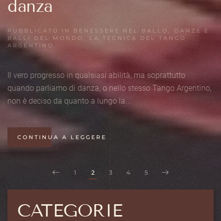
danza
PUBBLICATO IN
BENESSERE NEL BALLO
,
DANZE E
BALLI DEL MONDO
,
LA TECNICA DEL TANGO
ARGENTINO
.
Il vero progresso in qualsiasi abilità, ma soprattutto
quando parliamo di danza, o nello stesso Tango Argentino,
non è deciso da quanto a lungo la...
CONTINUA A LEGGERE
1
2
3
4
5
CATEGORIE