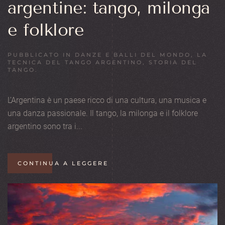
argentine: tango, milonga
e folklore
PUBBLICATO IN
DANZE E BALLI DEL MONDO
,
LA
TECNICA DEL TANGO ARGENTINO
,
STORIA DEL
TANGO
.
L’Argentina è un paese ricco di una cultura, una musica e
una danza passionale. Il tango, la milonga e il folklore
argentino sono tra i...
CONTINUA A LEGGERE